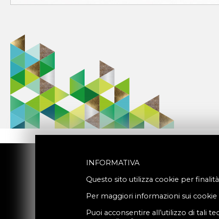
INFORMATIVA
Questo sito utilizza cookie per finalit
Per maggiori informazioni sui cookie u
Puoi acconsentire all’utilizzo di tali 