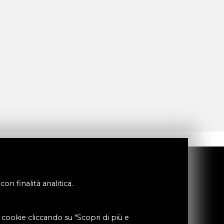
Via Milano, 3
27027 Gropello Cairoli (PV), Italy
on finalità analitica.
info@cosmotecsrl.it
Tel. (+39) 0382 814971
P.I. 12470760153
i cookie cliccando su "Scopri di più e