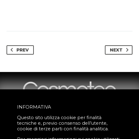
PREV
NEXT
INFORMATIVA
Questo sito utilizza cookie per finalità
tecniche e, previo consenso dell’utente,
Via Milano, 3
cookie di terze parti con finalità analitica.
27027 Gropello Cairoli (PV), Italy
info@cosmotecsrl.it